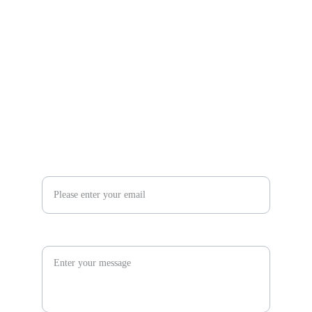
Providing unmatched quality and service for 
all cable management needs
Contact
info@sykscabletray.com
86 199 2112 0262
Enter your email address*
Message