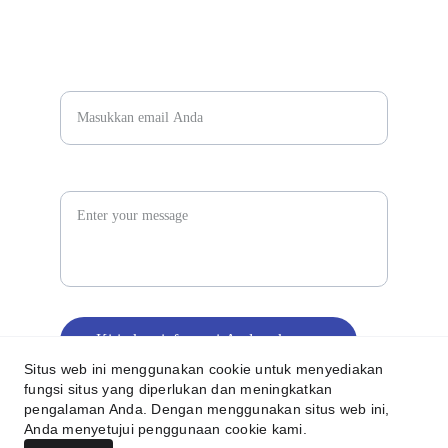
86 199 2112 0262
Kualitas
Masukkan alamat email Anda*
Message
Kirimkan informasi Anda sekarang
Situs web ini menggunakan cookie untuk menyediakan
fungsi situs yang diperlukan dan meningkatkan
© 2024. All rights reserved.
pengalaman Anda. Dengan menggunakan situs web ini,
Anda menyetujui penggunaan cookie kami.
松隐坤申