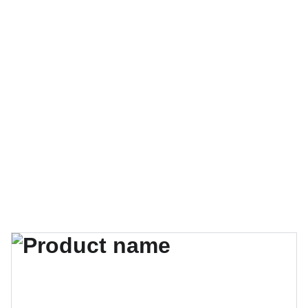
ширине
Доступне су ширине од 200 мм до 1000 
мм за прилагођавање.