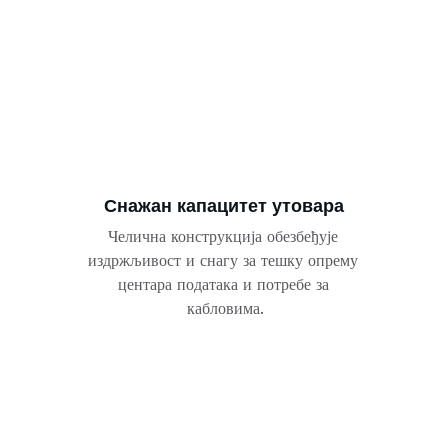
Снажан капацитет утовара
Челична конструкција обезбеђује 
издржљивост и снагу за тешку опрему 
центара података и потребе за 
кабловима.