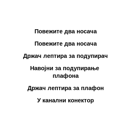
Повежите два носача
Повежите два носача
Држач лептира за подупирач
Навојни за подупирање 
плафона
Држач лептира за плафон
У канални конектор