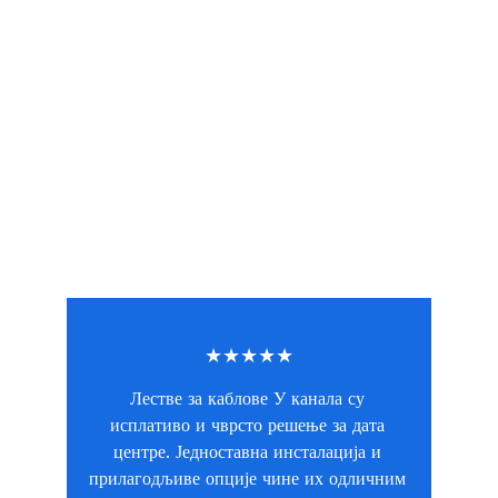
★★★★★
Лестве за каблове У канала су 
исплативо и чврсто решење за дата 
центре. Једноставна инсталација и 
прилагодљиве опције чине их одличним 