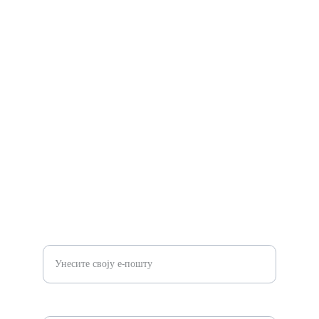
Пружање неупоредивог квалитета и услуге за 
све потребе управљања кабловима
Разноликост
info@sykscabletray.com
86 199 2112 0262
Квалитет
Унесите своју имејл адресу*
Message