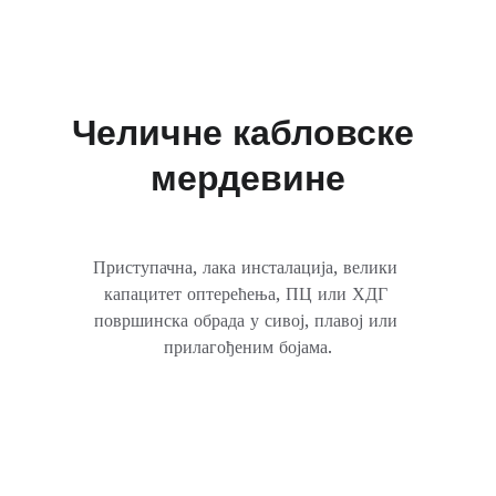
Челичне кабловске 
мердевине
Приступачна, лака инсталација, велики 
капацитет оптерећења, ПЦ или ХДГ 
површинска обрада у сивој, плавој или 
прилагођеним бојама.