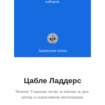
избором.
Задовољан купац
Цабле Ладдерс
Челичне У-каналне лестве за каблове за дата 
центар са једноставном инсталацијом.